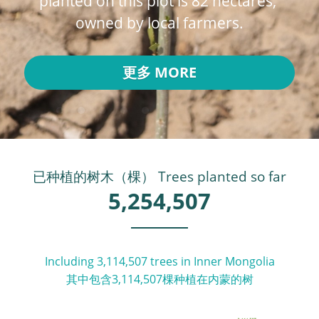
planted on this plot is 82 hectares, 
owned by local farmers.
更多 MORE
已种植的树木（棵） Trees planted so far
5,254,507
Including 3,114,507 trees in Inner Mongolia
其中包含3,114,507棵种植在内蒙的树