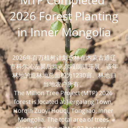
2026 Forest Planting 
in Inner Mongolia
2026年百万植树计划造林在内蒙古通辽
市科尔沁左翼后旗吉尔嘎朗镇开展。该年
林地的造林地总面积为1230亩。林地归
当地农户所有。
The Million Tree Project (MTP) 2026 
forest is located at Jiergalang Town, 
Horqin Zuoyi Houqi, Tongliao, Inner 
Mongolia. The total area of trees 